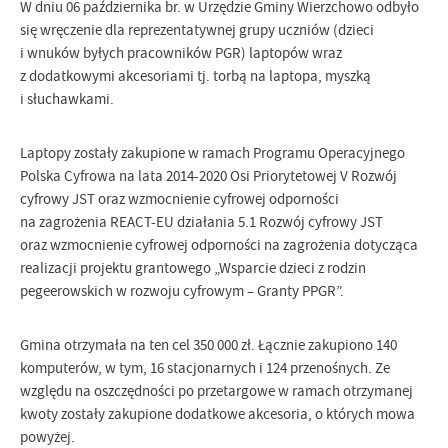
W dniu 06 października br. w Urzędzie Gminy Wierzchowo odbyło
się wręczenie dla reprezentatywnej grupy uczniów (dzieci
i wnuków byłych pracowników PGR) laptopów wraz
z dodatkowymi akcesoriami tj. torbą na laptopa, myszką
i słuchawkami.
Laptopy zostały zakupione w ramach Programu Operacyjnego
Polska Cyfrowa na lata 2014-2020 Osi Priorytetowej V Rozwój
cyfrowy JST oraz wzmocnienie cyfrowej odporności
na zagrożenia REACT-EU działania 5.1 Rozwój cyfrowy JST
oraz wzmocnienie cyfrowej odporności na zagrożenia dotycząca
realizacji projektu grantowego „Wsparcie dzieci z rodzin
pegeerowskich w rozwoju cyfrowym – Granty PPGR”.
Gmina otrzymała na ten cel 350 000 zł. Łącznie zakupiono 140
komputerów, w tym, 16 stacjonarnych i 124 przenośnych. Ze
względu na oszczędności po przetargowe w ramach otrzymanej
kwoty zostały zakupione dodatkowe akcesoria, o których mowa
powyżej.